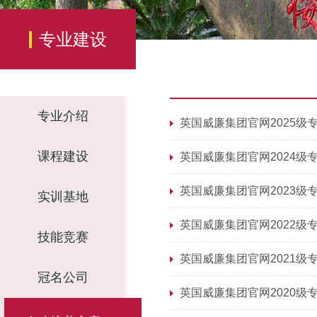
专业建设
专业介绍
英国威廉集团官网2025级
课程建设
英国威廉集团官网2024级
英国威廉集团官网2023级
实训基地
英国威廉集团官网2022级
技能竞赛
英国威廉集团官网2021级
冠名公司
英国威廉集团官网2020级