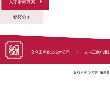
人才培养方案
教材公示
义乌工商职业技术公司
|
义乌工商职业
版权所有 © 英国·威廉希尔